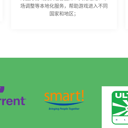
场调整等本地化服务，帮助游戏进入不同
国家和地区；