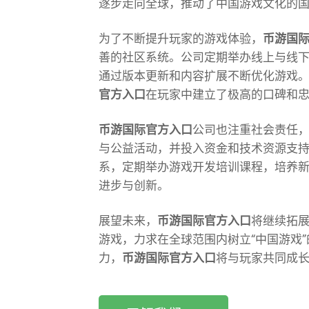
逐步走向全球，推动了中国游戏文化的
为了不断提升玩家的游戏体验，
币游国
善的社区系统。公司定期举办线上与线
通过版本更新和内容扩展不断优化游戏
官方入口
在玩家中建立了极高的口碑和
币游国际官方入口
公司也注重社会责任，
与公益活动，并投入资金和技术资源支
系，定期举办游戏开发培训课程，培养
进步与创新。
展望未来，
币游国际官方入口
将继续拓
游戏，力求在全球范围内树立“中国游戏
力，
币游国际官方入口
将与玩家共同成