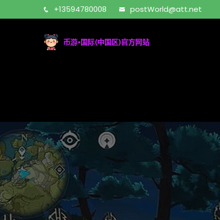
+13594780008
postWorld@att.net