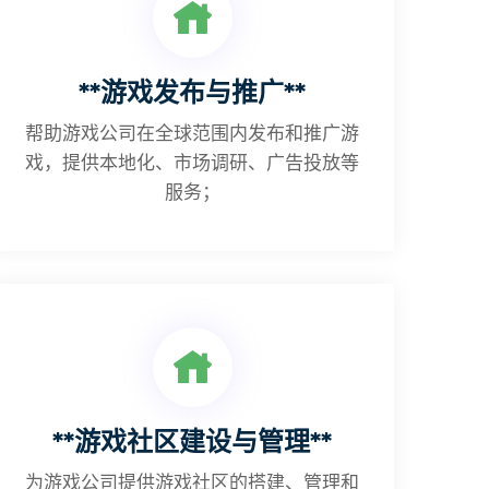
**游戏发布与推广**
帮助游戏公司在全球范围内发布和推广游
戏，提供本地化、市场调研、广告投放等
服务；
**游戏社区建设与管理**
为游戏公司提供游戏社区的搭建、管理和