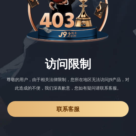
访问限制
尊敬的用户，由于相关法律限制，您所在地区无法访问J9产品，对
此造成的不便，我们深表歉意，您如有疑问请联系客服。
联系客服