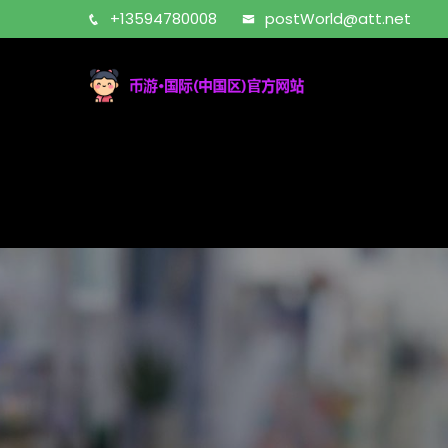
+13594780008
postWorld@att.net