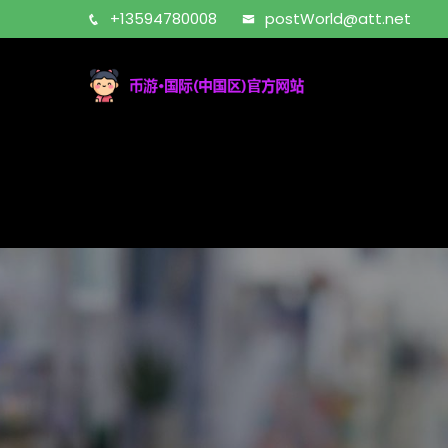
+13594780008
postWorld@att.net