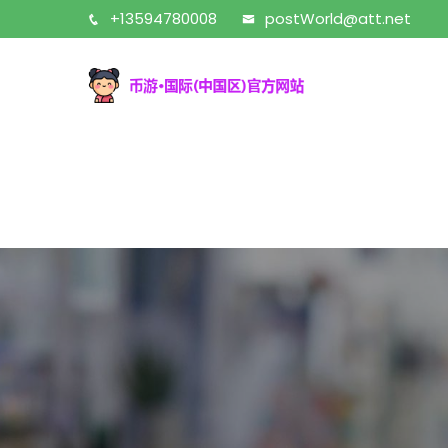
+13594780008
postWorld@att.net